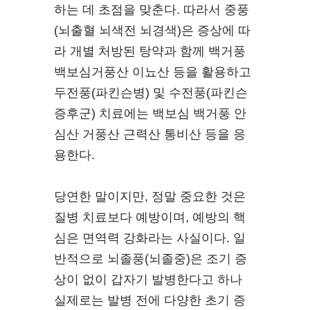
하는 데 초점을 맞춘다. 따라서 중풍
(뇌출혈 뇌색전 뇌경색)은 증상에 따
라 개별 처방된 탕약과 함께 백거풍
백보심거풍산 이뇨산 등을 활용하고
두전풍(파킨슨병) 및 수전풍(파킨슨
증후군) 치료에는 백보심 백거풍 안
심산 거풍산 근력산 통비산 등을 응
용한다.
당연한 말이지만, 정말 중요한 것은
질병 치료보다 예방이며, 예방의 핵
심은 면역력 강화라는 사실이다. 일
반적으로 뇌졸풍(뇌졸중)은 조기 증
상이 없이 갑자기 발병한다고 하나
실제로는 발병 전에 다양한 초기 증