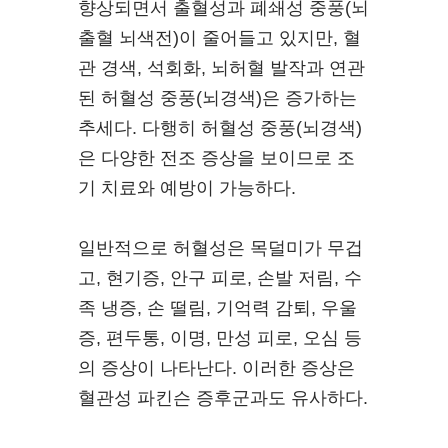
향상되면서 출혈성과 폐쇄성 중풍(뇌
출혈 뇌색전)이 줄어들고 있지만, 혈
관 경색, 석회화, 뇌허혈 발작과 연관
된 허혈성 중풍(뇌경색)은 증가하는
추세다. 다행히 허혈성 중풍(뇌경색)
은 다양한 전조 증상을 보이므로 조
기 치료와 예방이 가능하다.
일반적으로 허혈성은 목덜미가 무겁
고, 현기증, 안구 피로, 손발 저림, 수
족 냉증, 손 떨림, 기억력 감퇴, 우울
증, 편두통, 이명, 만성 피로, 오심 등
의 증상이 나타난다. 이러한 증상은
혈관성 파킨슨 증후군과도 유사하다.