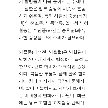
서 발병률이 더욱 높아지는 추세다.
두 질환은 일부 증상이 비슷해 혼동
하기 쉬우며, 특히 허혈성 중풍(뇌경
색)의 전조증, 뇌동맥류, 일과성 뇌허
혈증은 수전풍(파킨슨 증후군)과 유
사한 증상을 보여 주의가 필요하다.
뇌졸풍(뇌색전, 뇌출혈)은 뇌혈관이
막히거나 터지면서 발생하는 급성 질
환으로, 편측 마비가 대표적인 증상
이다. 극심한 두통과 함께 한쪽 팔다
리에 힘이 빠지거나 감각이 둔해지
며, 말이 어눌해지고 시야가 흐려지
는 비대칭적 변화가 나타난다. 최근
에는 당뇨 고혈압 고지혈증 관리가