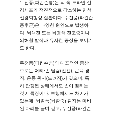
두전풍(파킨슨병)은 뇌 속 도파민 신
경세포가 점진적으로 감소하는 만성
신경퇴행성 질환이다. 수전풍(파킨슨
증후군)은 다양한 원인으로 발생하
며, 뇌색전 또는 뇌경색 전조증이나
뇌허혈 발작과 유사한 증상을 보이기
도 한다.
두전풍(파킨슨병)의 대표적인 증상
으로는 머리·손 떨림(진전), 근육 경
직, 운동 완서(느려짐)가 있으며, 특
히 안정된 상태에서도 손이 떨리는
것이 특징이다. 보행에서도 차이가
있는데, 뇌졸풍(뇌졸중) 환자는 마비
된 다리를 끌며 걷고, 두전풍(파킨슨