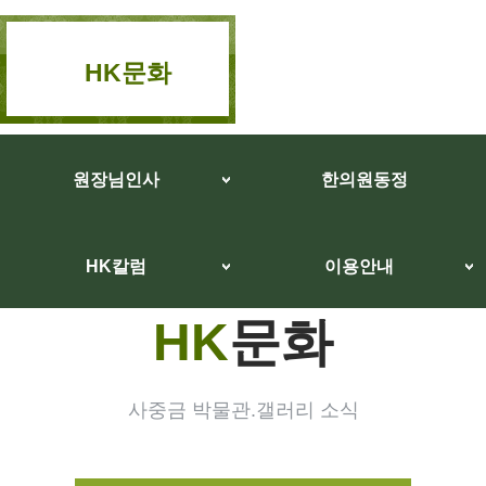
HK문화
원장님인사
한의원동정
HK칼럼
이용안내
HK
문화
사중금 박물관.갤러리 소식