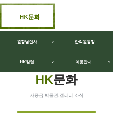
HK문화
원장님인사
한의원동정
HK칼럼
이용안내
HK
문화
사중금 박물관.갤러리 소식