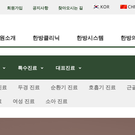
회원가입
공지사항
찾아오시는 길
원소개
한방클리닉
한방시스템
한방
특수진료
대표진료
진료
두경 진료
순환기 진료
호흡기 진료
근
료
여성 진료
소아 진료