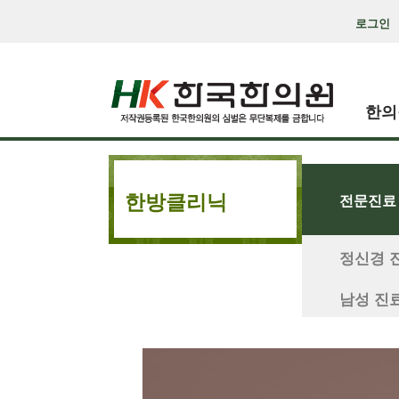
로그인
한의
한방클리닉
전문진료
정신경 
남성 진